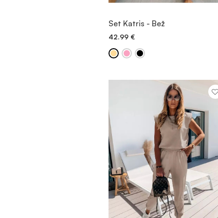
OGLED
Set Katris - Bež
42.99
€
DODAJ V KOŠARICO
VEČ INFORMACIJ