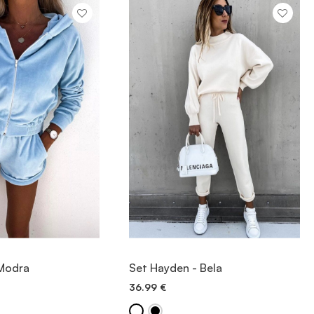
OGLED
OGLED
 Modra
Set Hayden - Bela
36.99
€
 V KOŠARICO
DODAJ V KOŠARICO