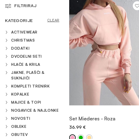
FILTRIRAJ
MAJICE & TOPI
KATEGORIJE
CLEAR
ACTIVEWEAR
KOMPLETI TRENIRK
CHRISTMAS
DODATKI
OBUTEV
DVODELNI SETI
HLAČE & KRILA
JAKNE, PLAŠČI &
DODATKI
SUKNJIČI
KOMPLETI TRENIRK
KOPALKE
OUTLET
MAJICE & TOPI
NOGAVICE & NAJLONKE
OGLED
Set Miederes - Roza
NOVOSTI
OBLEKE
36.99
€
DODAJ V KOŠARICO
OBUTEV