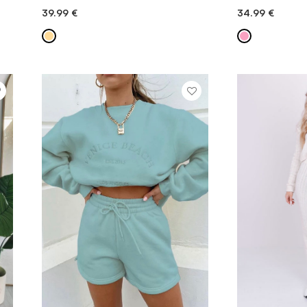
39.99
€
34.99
€
DODAJ V KOŠARICO
DODAJ