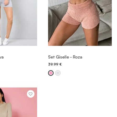
OGLED
OGLED
va
Set Giselle - Roza
39.99
€
 V KOŠARICO
DODAJ V KOŠARICO