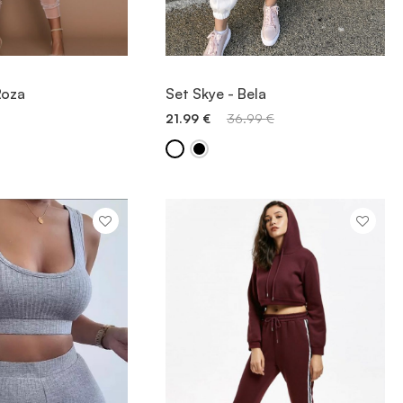
OGLED
OGLED
Roza
Set Skye - Bela
21.99
€
36.99
€
 V KOŠARICO
DODAJ V KOŠARICO