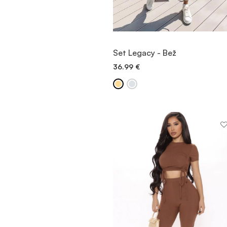
OGLED
Set Legacy - Bež
36.99
€
DODAJ V KOŠARICO