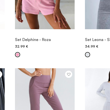
OGLED
Set Delphine - Roza
Set Leona - S
32.99
€
34.99
€
DODAJ V KOŠARICO
DODAJ