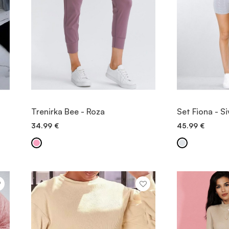
OGLED
Trenirka Bee - Roza
Set Fiona - Si
34.99
€
45.99
€
DODAJ V KOŠARICO
DODAJ