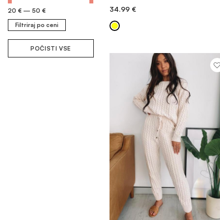
34.99
€
20 €
—
50 €
DODAJ V KOŠARICO
Filtriraj po ceni
POČISTI VSE