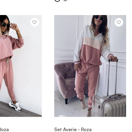
OGLED
OGLED
Roza
Set Averie - Roza