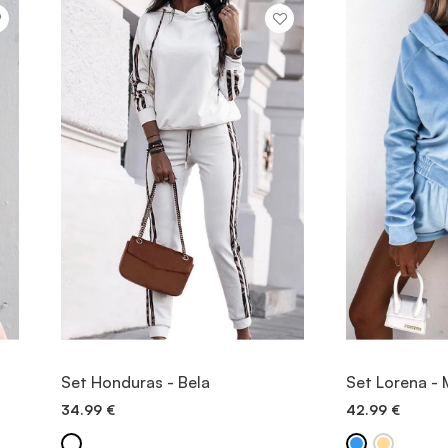
OGLED
Set Honduras - Bela
Set Lorena -
34.99
€
42.99
€
DODAJ V KOŠARICO
DODAJ