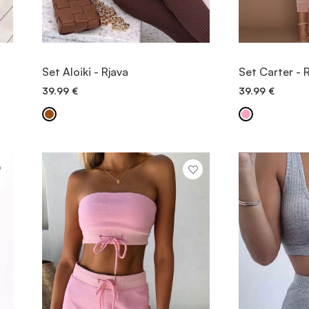
OGLED
Set Aloiki - Rjava
Set Carter - 
39.99
€
39.99
€
DODAJ V KOŠARICO
DODAJ