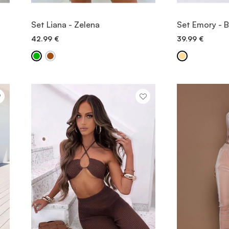
OGLED
Set Liana - Zelena
Set Emory - 
42.99
€
39.99
€
DODAJ V KOŠARICO
DODAJ