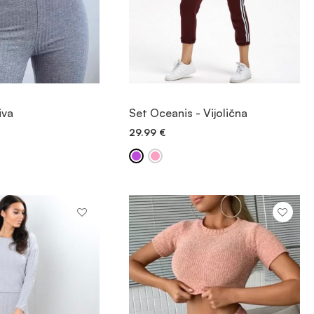
OGLED
OGLED
iva
Set Oceanis - Vijolična
29.99
€
 V KOŠARICO
DODAJ V KOŠARICO