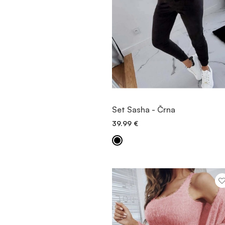
OGLED
Set Sasha - Črna
39.99
€
DODAJ V KOŠARICO