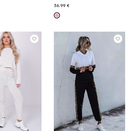
36.99
€
 V KOŠARICO
DODAJ V KOŠARICO