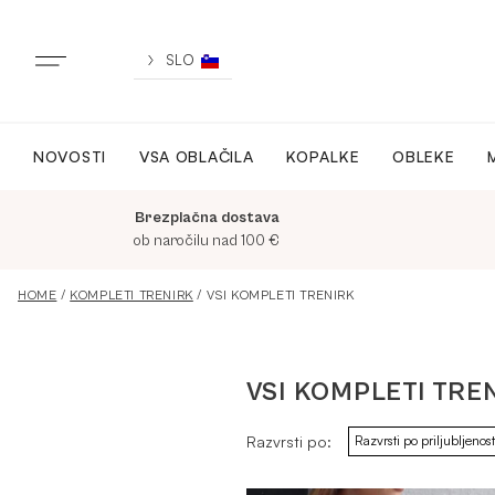
Skip
to
content
SLO
NOVOSTI
VSA OBLAČILA
KOPALKE
OBLEKE
NOVO
Brezplačna dostava
VSA OBLAČILA
ob naročilu nad 100 €
HOME
/
KOMPLETI TRENIRK
/ VSI KOMPLETI TRENIRK
OBLEKE
VSI KOMPLETI TRE
KOPALKE
Razvrsti po:
ACTIVEWEAR