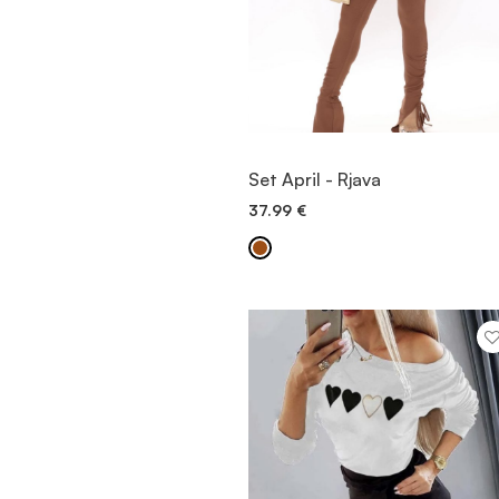
OGLED
Set April - Rjava
37.99
€
DODAJ V KOŠARICO