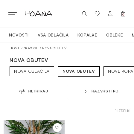
Skip
to
content
0
NOVOSTI
VSA OBLAČILA
KOPALKE
OBLEKE
PRIJAVA / REGISTRACIJA
NOVO
HOME
/
NOVOSTI
/ NOVA OBUTEV
NOVA OBUTEV
VSA OBLAČILA
NOVA OBLAČILA
NOVA OBUTEV
NOVE KOPA
OBLEKE
FILTRIRAJ
RAZVRSTI PO
KOPALKE
1 IZDELKI
ACTIVEWEAR