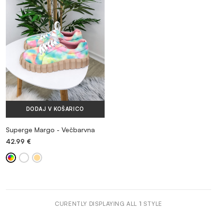
MAJICE & TOPI
KOMPLETI TRENIRK
OBUTEV
DODAJ V KOŠARICO
DODATKI
Superge Margo - Večbarvna
42.99
€
OUTLET
VEČ INFORMACIJ
CURENTLY DISPLAYING ALL
1
STYLE