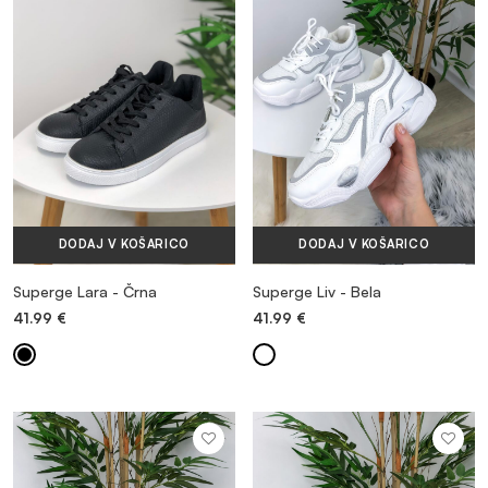
MAJICE & TOPI
KOMPLETI TRENIRK
OBUTEV
DODAJ V KOŠARICO
DODAJ V KOŠARICO
DODATKI
Superge Lara - Črna
Superge Liv - Bela
41.99
€
41.99
€
OUTLET