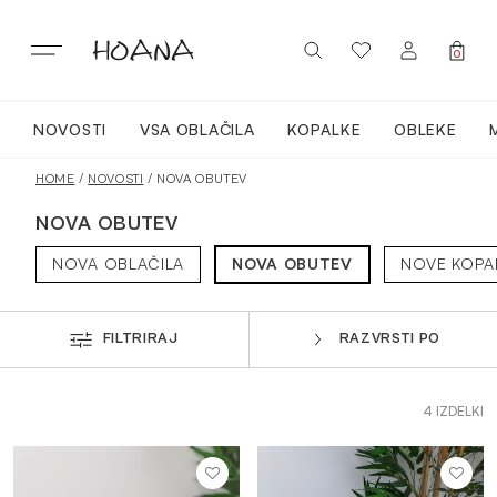
Skip
to
content
0
NOVOSTI
VSA OBLAČILA
KOPALKE
OBLEKE
PRIJAVA / REGISTRACIJA
NOVO
HOME
/
NOVOSTI
/ NOVA OBUTEV
NOVA OBUTEV
VSA OBLAČILA
NOVA OBLAČILA
NOVA OBUTEV
NOVE KOPA
OBLEKE
FILTRIRAJ
RAZVRSTI PO
KOPALKE
4 IZDELKI
ACTIVEWEAR