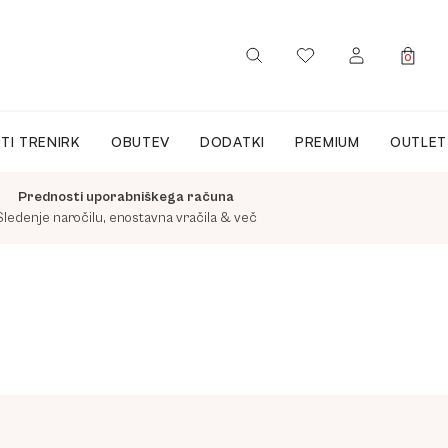
0
PRIJAVA / REGISTRACIJA
TI TRENIRK
OBUTEV
DODATKI
PREMIUM
OUTLET
Prednosti uporabniškega računa
Sledenje naročilu, enostavna vračila & več