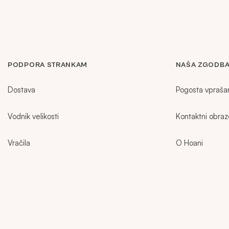
MAJICE & TOPI
KOMPLETI TRENIRK
PODPORA STRANKAM
NAŠA ZGODB
Dostava
Pogosta vpraša
OBUTEV
Vodnik velikosti
Kontaktni obra
DODATKI
Vračila
O Hoani
OUTLET
VEČ INFORMACIJ