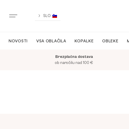
Skip
to
content
SLO
NOVOSTI
VSA OBLAČILA
KOPALKE
OBLEKE
NOVO
Brezplačna dostava
VSA OBLAČILA
ob naročilu nad 100 €
OBLEKE
KOPALKE
ACTIVEWEAR