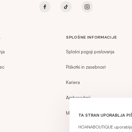
A
SPLOŠNE INFORMACIJE
nja
Splošni pogoji poslovanja
zec
Piškotki in zasebnost
Kariera
Ambasadorji
Moj račun
TA STRAN UPORABLJA PI
HOANABOUTIQUE uporablja p