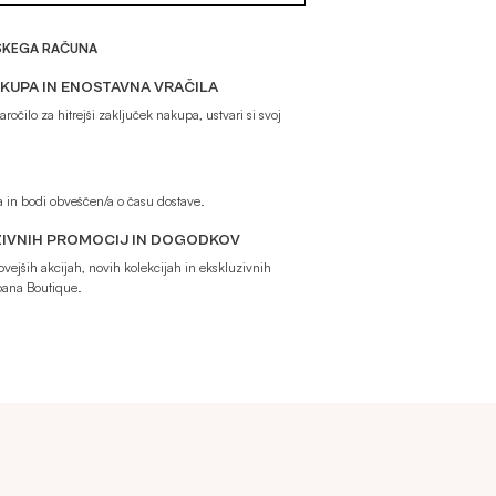
ŠKEGA RAČUNA
KUPA IN ENOSTAVNA VRAČILA
ročilo za hitrejši zaključek nakupa, ustvari si svoj
la in bodi obveščen/a o času dostave.
IVNIH PROMOCIJ IN DOGODKOV
vejših akcijah, novih kolekcijah in ekskluzivnih
oana Boutique.