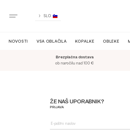
Skip
to
content
SLO
NOVOSTI
VSA OBLAČILA
KOPALKE
OBLEKE
NOVO
Brezplačna dostava
VSA OBLAČILA
ob naročilu nad 100 €
OBLEKE
ŽE NAŠ UPORABNIK?
KOPALKE
PRIJAVA
ACTIVEWEAR