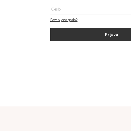
MAJICE & TOPI
Pozabljeno geslo?
KOMPLETI TRENIRK
Prijava
OBUTEV
DODATKI
OUTLET
VEČ INFORMACIJ