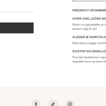
PREDNOSTI UPORABNI
HITER ZAKLJUČEK NA
Shrani si svoje podatke za na
seznam želja & več!
SLEDENJE NAROČILU
Sledi stanju svojega naroči
DOSTOP DO EKSKLUZ
Prva boš obveščen/a o najno
dogodkih samo za člane H