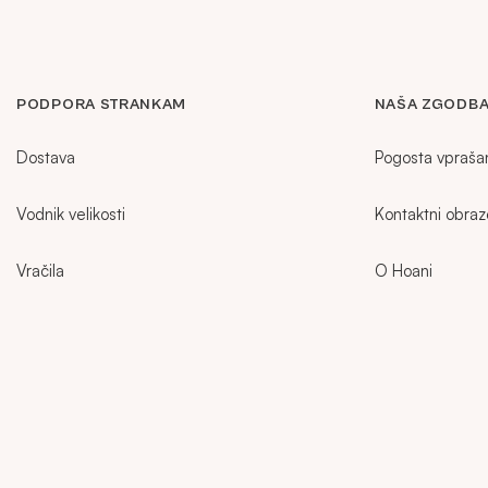
PODPORA STRANKAM
NAŠA ZGODB
Dostava
Pogosta vpraša
Vodnik velikosti
Kontaktni obra
Vračila
O Hoani
Sidebar