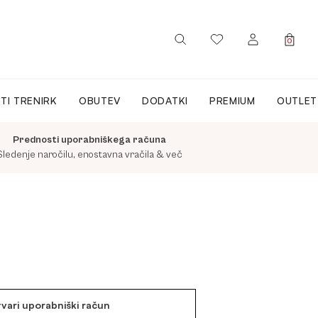
0
PRIJAVA / REGISTRACIJA
TI TRENIRK
OBUTEV
DODATKI
PREMIUM
OUTLET
Prednosti uporabniškega računa
Sledenje naročilu, enostavna vračila & več
tvari uporabniški račun