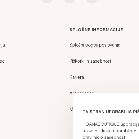
A
SPLOŠNE INFORMACIJE
nja
Splošni pogoji poslovanja
zec
Piškotki in zasebnost
Kariera
Ambasadorji
Moj račun
TA STRAN UPORABLJA PI
HOANABOUTIQUE uporablja p
razumeti, kako uporabljate 
pravilnik o zasebnosti
.