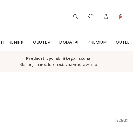
0
PRIJAVA / REGISTRACIJA
TI TRENIRK
OBUTEV
DODATKI
PREMIUM
OUTLET
Prednosti uporabniškega računa
Sledenje naročilu, enostavna vračila & več
1 IZDELKI