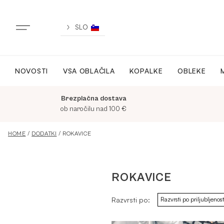
Skip
to
content
SLO
NOVOSTI
VSA OBLAČILA
KOPALKE
OBLEKE
NOVO
Brezplačna dostava
VSA OBLAČILA
ob naročilu nad 100 €
HOME
/
DODATKI
/ ROKAVICE
OBLEKE
ROKAVICE
KOPALKE
Razvrsti po:
ACTIVEWEAR