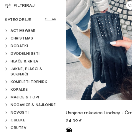
FILTRIRAJ
MAJICE & TOPI
KATEGORIJE
CLEAR
ACTIVEWEAR
KOMPLETI TRENIRK
CHRISTMAS
DODATKI
OBUTEV
DVODELNI SETI
HLAČE & KRILA
JAKNE, PLAŠČI &
DODATKI
SUKNJIČI
KOMPLETI TRENIRK
KOPALKE
OUTLET
MAJICE & TOPI
NOGAVICE & NAJLONKE
OGLED
Usnjene rokavice Lindsey - Čr
NOVOSTI
OBLEKE
24.99
€
DODAJ V KOŠARICO
OBUTEV