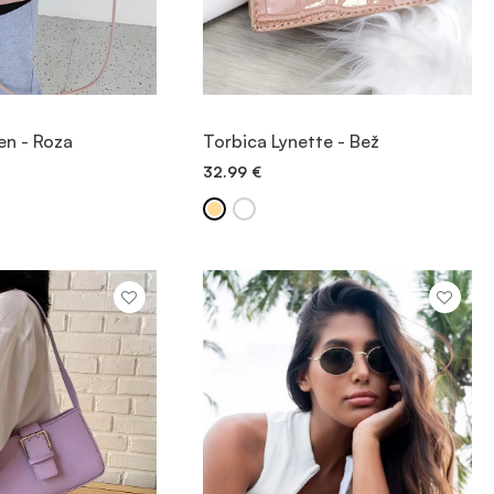
OGLED
OGLED
en - Roza
Torbica Lynette - Bež
32.99
€
 V KOŠARICO
DODAJ V KOŠARICO