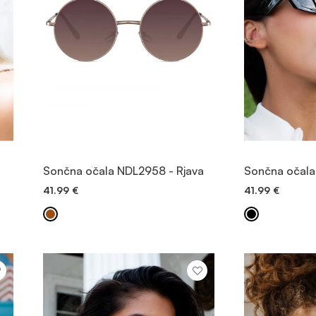
OGLED
Sončna očala NDL2958 - Rjava
Sončna očala
41.99
€
41.99
€
DODAJ V KOŠARICO
DODAJ