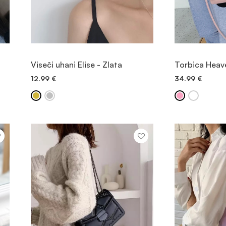
OGLED
Viseči uhani Elise - Zlata
Torbica Heav
12.99
€
34.99
€
DODAJ V KOŠARICO
DODAJ