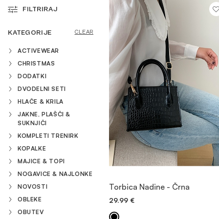
FILTRIRAJ
MAJICE & TOPI
KATEGORIJE
CLEAR
ACTIVEWEAR
KOMPLETI TRENIRK
CHRISTMAS
DODATKI
OBUTEV
DVODELNI SETI
HLAČE & KRILA
JAKNE, PLAŠČI &
DODATKI
SUKNJIČI
KOMPLETI TRENIRK
KOPALKE
OUTLET
MAJICE & TOPI
NOGAVICE & NAJLONKE
OGLED
Torbica Nadine - Črna
NOVOSTI
OBLEKE
29.99
€
DODAJ V KOŠARICO
OBUTEV