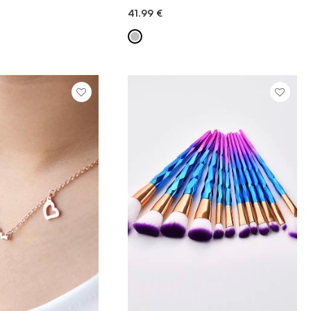
41.99
€
 V KOŠARICO
DODAJ V KOŠARICO