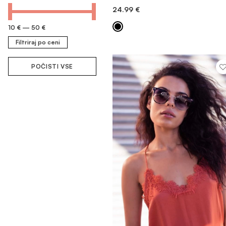
24.99
€
DODAJ V KOŠARICO
10 €
—
50 €
Filtriraj po ceni
POČISTI VSE