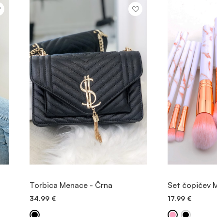
OGLED
Torbica Menace - Črna
Set čopičev M
34.99
€
17.99
€
DODAJ V KOŠARICO
DODAJ