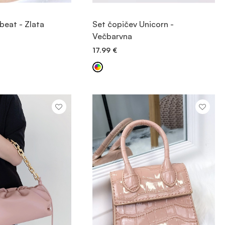
OGLED
OGLED
beat - Zlata
Set čopičev Unicorn -
Večbarvna
 V KOŠARICO
DODAJ V KOŠARICO
17.99
€