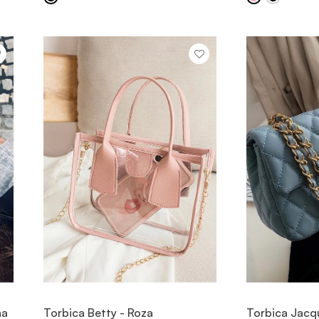
OGLED
na
Torbica Betty - Roza
Torbica Jacq