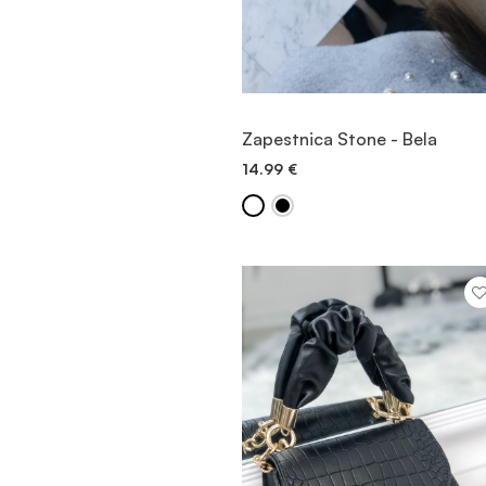
OGLED
Zapestnica Stone - Bela
14.99
€
DODAJ V KOŠARICO