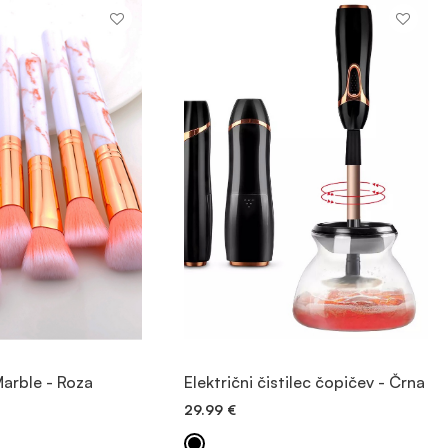
OGLED
OGLED
arble - Roza
Električni čistilec čopičev - Črna
29.99
€
 V KOŠARICO
DODAJ V KOŠARICO