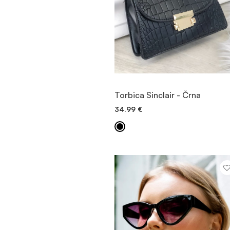
OGLED
Torbica Sinclair - Črna
34.99
€
DODAJ V KOŠARICO