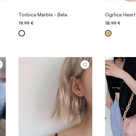
OGLED
Torbica Marble - Bela
Ogrlica Heart
19.99
€
18.99
€
DODAJ V KOŠARICO
DODAJ