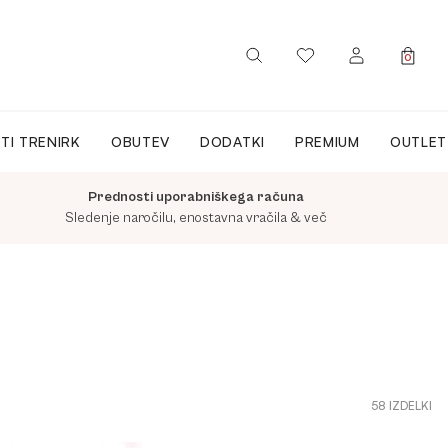
0
PRIJAVA / REGISTRACIJA
TI TRENIRK
OBUTEV
DODATKI
PREMIUM
OUTLET
Prednosti uporabniškega računa
Sledenje naročilu, enostavna vračila & več
58 IZDELKI