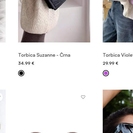
OGLED
Torbica Suzanne - Črna
Torbica Violet
34.99
€
29.99
€
DODAJ V KOŠARICO
DODAJ