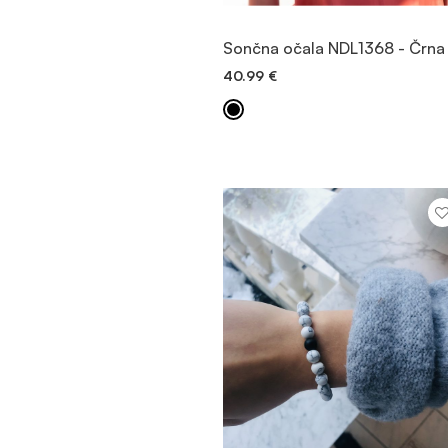
OGLED
Sončna očala NDL1368 - Črna
40.99
€
DODAJ V KOŠARICO
VEČ INFORMACIJ