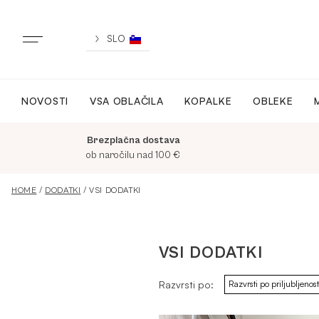
Skip
to
content
SLO
NOVOSTI
VSA OBLAČILA
KOPALKE
OBLEKE
NOVO
Brezplačna dostava
VSA OBLAČILA
ob naročilu nad 100 €
HOME
/
DODATKI
/ VSI DODATKI
OBLEKE
VSI DODATKI
KOPALKE
Razvrsti po:
ACTIVEWEAR