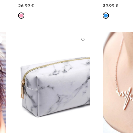
26.99
€
39.99
€
DODAJ V KOŠARICO
DODAJ