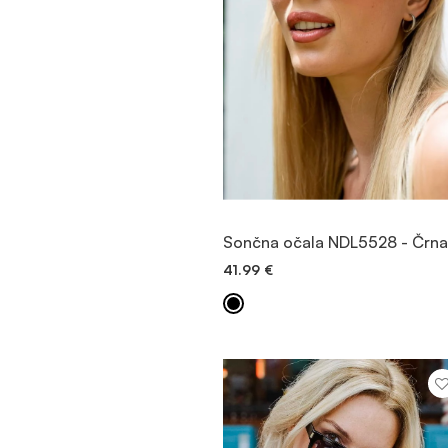
OGLED
Sončna očala NDL5528 - Črna
41.99
€
DODAJ V KOŠARICO