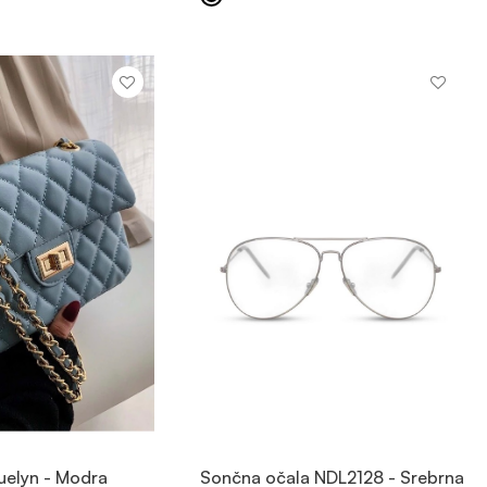
OGLED
OGLED
uelyn - Modra
Sončna očala NDL2128 - Srebrna