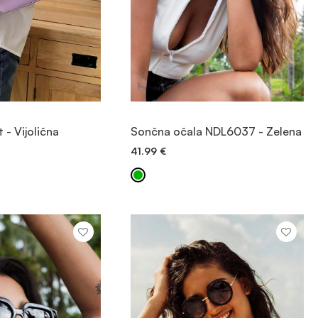
OGLED
OGLED
 - Vijolična
Sončna očala NDL6037 - Zelena
41.99
€
 V KOŠARICO
DODAJ V KOŠARICO