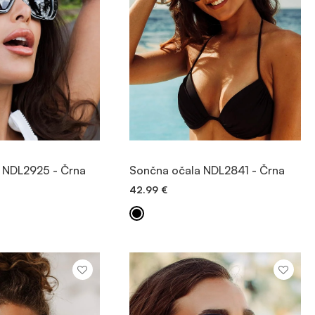
OGLED
OGLED
 NDL2925 - Črna
Sončna očala NDL2841 - Črna
42.99
€
 V KOŠARICO
DODAJ V KOŠARICO