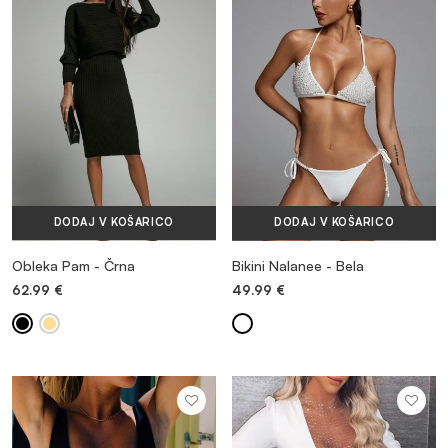
MAJICE & TOPI
KOMPLETI TRENIRK
OBUTEV
DODAJ V KOŠARICO
DODAJ V KOŠARICO
DODATKI
Obleka Pam - Črna
Bikini Nalanee - Bela
62.99
€
49.99
€
OUTLET