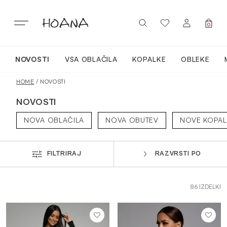
Skip
to
content
0
NOVOSTI
VSA OBLAČILA
KOPALKE
OBLEKE
PRIJAVA / REGISTRACIJA
NOVO
HOME
/ NOVOSTI
NOVOSTI
VSA OBLAČILA
NOVA OBLAČILA
NOVA OBUTEV
NOVE KOPAL
OBLEKE
FILTRIRAJ
RAZVRSTI PO
KOPALKE
86 IZDELKI
ACTIVEWEAR