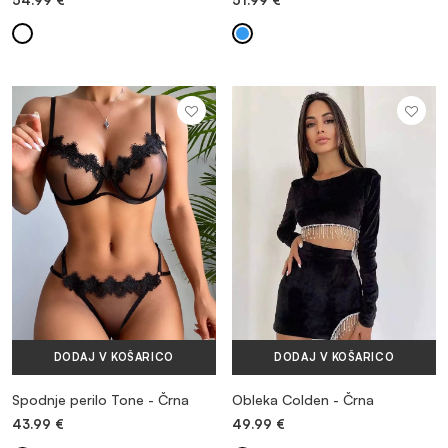
54.99
€
51.99
€
DODAJ V KOŠARICO
DODAJ V KOŠARICO
Spodnje perilo Tone - Črna
Obleka Colden - Črna
43.99
€
49.99
€