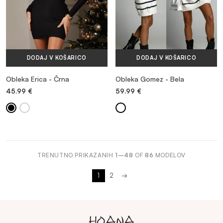
DODAJ V KOŠARICO
DODAJ V KOŠARICO
Obleka Erica - Črna
Obleka Gomez - Bela
45.99
€
59.99
€
TRENUTNO PRIKAZANIH
1–48
OF
86
MODELOV
1
2
→