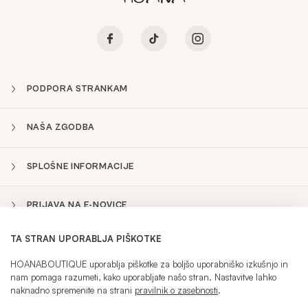
PODPORA STRANKAM
NAŠA ZGODBA
SPLOŠNE INFORMACIJE
PRIJAVA NA E-NOVICE
TA STRAN UPORABLJA PIŠKOTKE
SLO
Sidebar
HOANABOUTIQUE uporablja piškotke za boljšo uporabniško izkušnjo in
nam pomaga razumeti, kako uporabljate našo stran. Nastavitve lahko
naknadno spremenite na strani
pravilnik o zasebnosti
.
IZBRAN JEZIK:
SLO