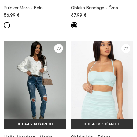
Pulover Marc - Bela
Obleka Bandage - Črna
56.99
€
67.99
€
DODAJ V KOŠARICO
DODAJ V KOŠARICO
Hlače Aberdeen - Modra
Obleka Mia - Zelena