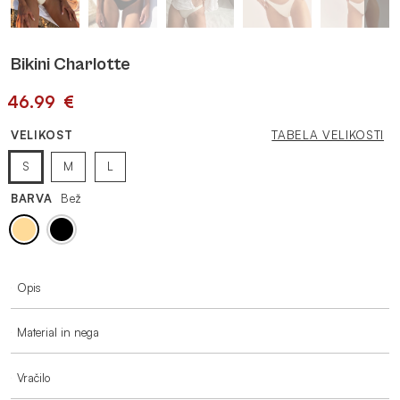
Bikini Charlotte
46.99
€
VELIKOST
TABELA VELIKOSTI
S
M
L
BARVA
Bež
VEČ INFORMACIJ
Opis
Material in nega
Vračilo