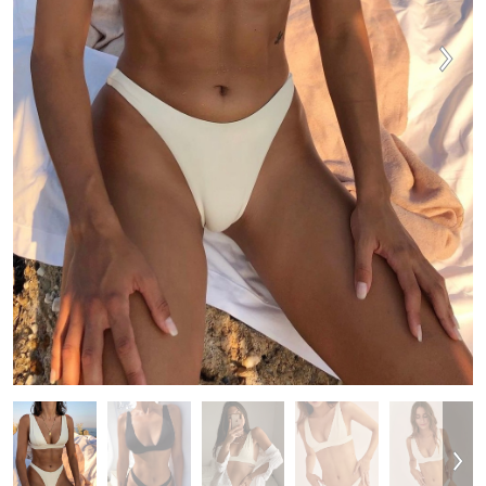
MAJICE & TOPI
KOMPLETI TRENIRK
OBUTEV
DODATKI
OUTLET