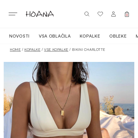
Skip
to
content
0
NOVOSTI
VSA OBLAČILA
KOPALKE
OBLEKE
PRIJAVA / REGISTRACIJA
NOVO
HOME
/
KOPALKE
/
VSE KOPALKE
/ BIKINI CHARLOTTE
VSA OBLAČILA
OBLEKE
KOPALKE
ACTIVEWEAR