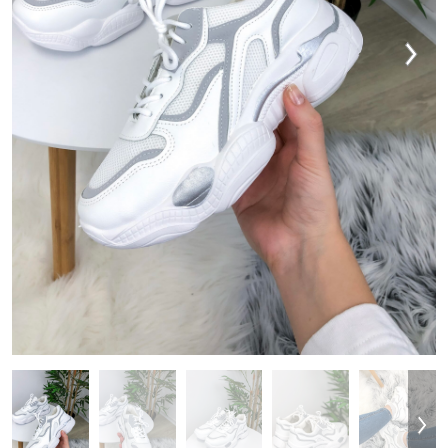
MAJICE & TOPI
KOMPLETI TRENIRK
OBUTEV
DODATKI
OUTLET