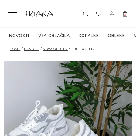
Skip
to
content
0
NOVOSTI
VSA OBLAČILA
KOPALKE
OBLEKE
PRIJAVA / REGISTRACIJA
NOVO
HOME
/
NOVOSTI
/
NOVA OBUTEV
/ SUPERGE LIV
VSA OBLAČILA
OBLEKE
KOPALKE
ACTIVEWEAR