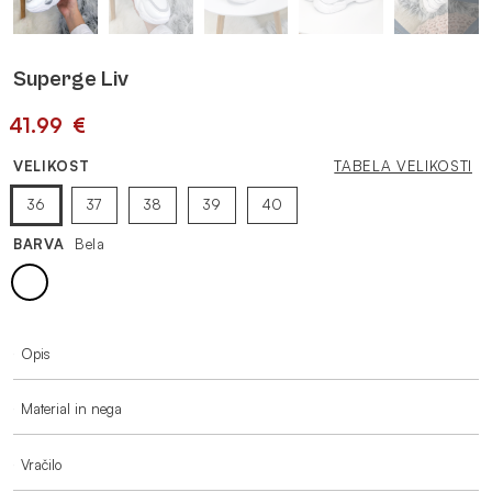
Superge Liv
41.99
€
VELIKOST
TABELA VELIKOSTI
36
37
38
39
40
BARVA
Bela
VEČ INFORMACIJ
Opis
Material in nega
Vračilo