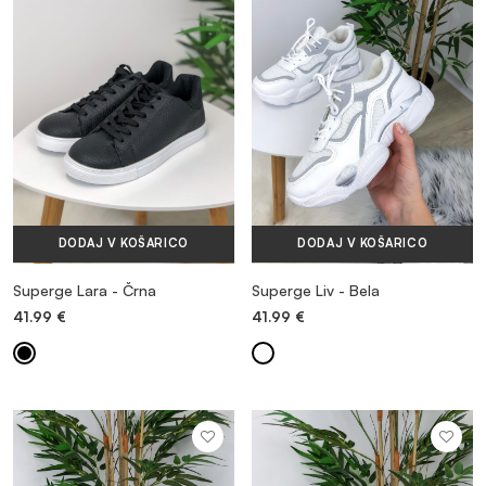
MAJICE & TOPI
KOMPLETI TRENIRK
OBUTEV
DODAJ V KOŠARICO
DODAJ V KOŠARICO
DODATKI
Superge Lara - Črna
Superge Liv - Bela
41.99
€
41.99
€
OUTLET