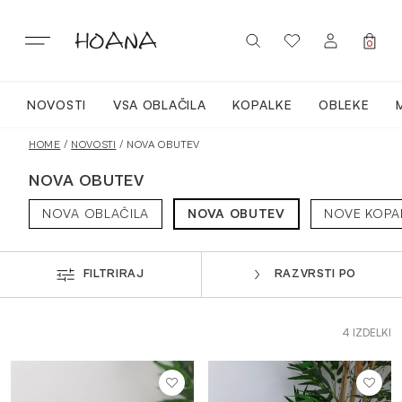
Skip
to
content
0
NOVOSTI
VSA OBLAČILA
KOPALKE
OBLEKE
PRIJAVA / REGISTRACIJA
NOVO
HOME
/
NOVOSTI
/ NOVA OBUTEV
NOVA OBUTEV
VSA OBLAČILA
NOVA OBLAČILA
NOVA OBUTEV
NOVE KOPA
OBLEKE
FILTRIRAJ
RAZVRSTI PO
KOPALKE
4 IZDELKI
ACTIVEWEAR