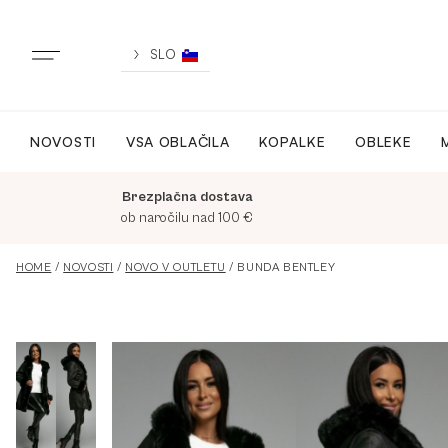
Skip
to
content
SLO
NOVOSTI
VSA OBLAČILA
KOPALKE
OBLEKE
NOVO
Brezplačna dostava
VSA OBLAČILA
ob naročilu nad 100 €
HOME
/
NOVOSTI
/
NOVO V OUTLETU
/ BUNDA BENTLEY
OBLEKE
KOPALKE
ACTIVEWEAR