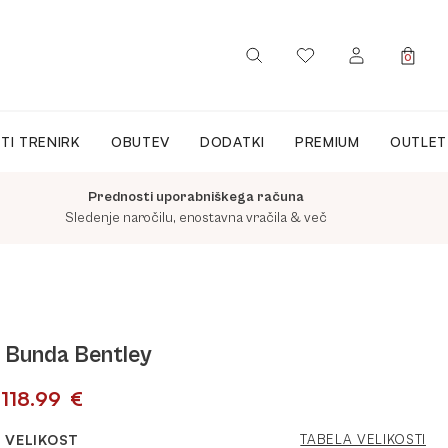
0
PRIJAVA / REGISTRACIJA
TI TRENIRK
OBUTEV
DODATKI
PREMIUM
OUTLET
Prednosti uporabniškega računa
Sledenje naročilu, enostavna vračila & več
Bunda Bentley
118.99
€
VELIKOST
TABELA VELIKOSTI