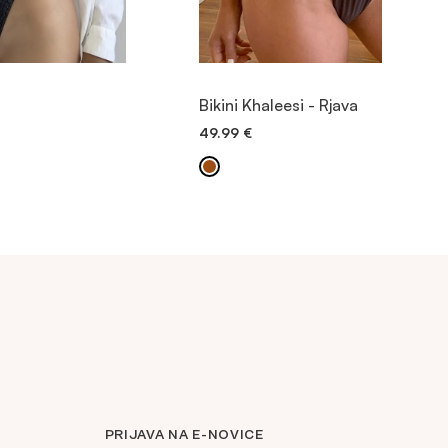
ED
OGLED
Bikini Khaleesi - Rjava
49.99
€
OŠARICO
DODAJ V KOŠARICO
PRIJAVA NA E-NOVICE