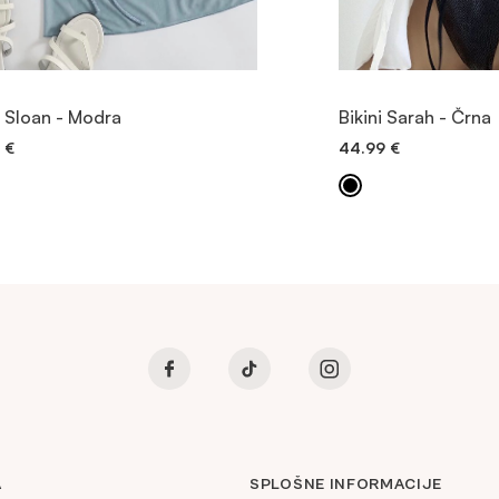
OGLED
OGL
i Sloan - Modra
Bikini Sarah - Črna
9
€
44.99
€
DODAJ V KOŠARICO
DODAJ V K
A
SPLOŠNE INFORMACIJE