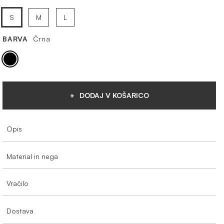
S
M
L
BARVA
Črna
DODAJ V KOŠARICO
Opis
Material in nega
Vračilo
Dostava