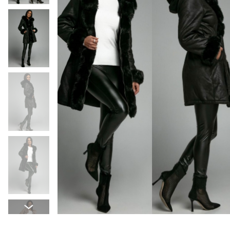
MAJICE & TOPI
KOMPLETI TRENIRK
OBUTEV
DODATKI
OUTLET