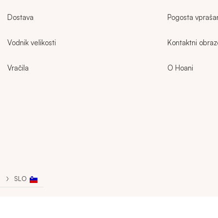
Dostava
Pogosta vpraša
Vodnik velikosti
Kontaktni obra
Vračila
O Hoani
Sidebar
SLO
IZBRAN JEZIK:
SLO
REGISTRACIJA
PRIJAVA