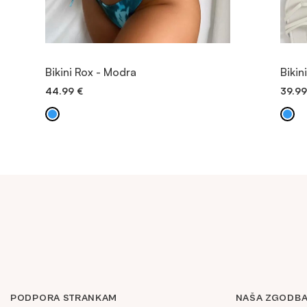
OGLED
Bikini Rox - Modra
Bikin
44.99
€
39.9
DODAJ V KOŠARICO
PODPORA STRANKAM
NAŠA ZGODB