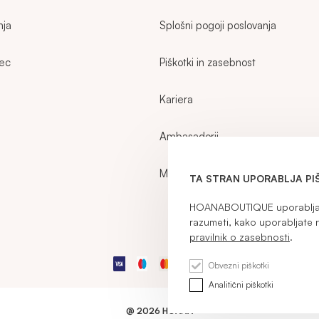
nja
Splošni pogoji poslovanja
zec
Piškotki in zasebnost
Kariera
Ambasadorji
Moj račun
TA STRAN UPORABLJA PI
HOANABOUTIQUE uporablja p
razumeti, kako uporabljate 
pravilnik o zasebnosti
.
Obvezni piškotki
Analitični piškotki
@ 2026 HOANA