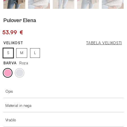
Pulover Elena
53.99
€
VELIKOST
TABELA VELIKOSTI
S
M
L
BARVA
Roza
VEČ INFORMACIJ
Opis
Material in nega
Vračilo