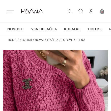
Skip
to
content
0
NOVOSTI
VSA OBLAČILA
KOPALKE
OBLEKE
PRIJAVA / REGISTRACIJA
NOVO
HOME
/
NOVOSTI
/
NOVA OBLAČILA
/ PULOVER ELENA
VSA OBLAČILA
OBLEKE
KOPALKE
ACTIVEWEAR