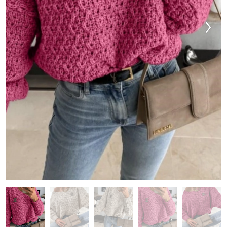
MAJICE & TOPI
KOMPLETI TRENIRK
OBUTEV
DODATKI
OUTLET