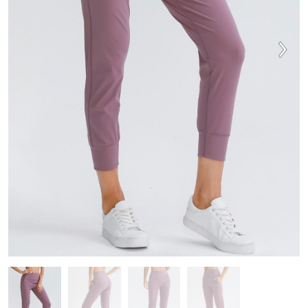
MAJICE & TOPI
KOMPLETI TRENIRK
OBUTEV
DODATKI
OUTLET