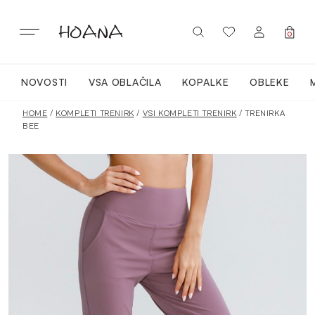
Skip
to
content
0
NOVOSTI
VSA OBLAČILA
KOPALKE
OBLEKE
PRIJAVA / REGISTRACIJA
NOVO
HOME
/
KOMPLETI TRENIRK
/
VSI KOMPLETI TRENIRK
/ TRENIRKA
BEE
VSA OBLAČILA
OBLEKE
KOPALKE
ACTIVEWEAR