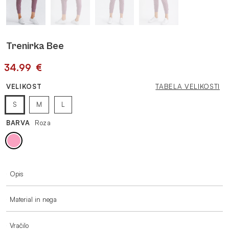
Trenirka Bee
34.99
€
VELIKOST
TABELA VELIKOSTI
S
M
L
BARVA
Roza
VEČ INFORMACIJ
Opis
Material in nega
Vračilo